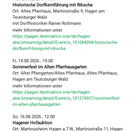
mussten, hatte die Rikscha-Gruppe neben den vier
Historische Dorfkernführung mit Rikscha
erforderlichen Rikscha-Piloten auch einige weitere
Ort: Altes Pfarrhaus, Martinistraße 9, Hagen am
Helfer aus der Gruppe dabei, die einen reibungslosen
Teutoburger Wald
und gefahrlosen Ablauf sicherstellten.
mit Dorfhistoriker Rainer Rottmann
mehr Informationen unter
Die Kirschgemeinde und ihre Legenden…
https://pages.destination.one/de/hagen-
In eineinhalb kurzweiligen Vortragsstunden wurde eine
atw/streaming/detail/Event/e_101084594/historische-
Runde von einem knappen Kilometer durch den
dorfkernf-hrung-mit-rikscha
Dorfkern Hagens zurückgelegt. An interessanten
Haltestellen konnten sich die Zuhörer bequem in Ihren
,
Fr, 14.08.2026
19:00
Sitzbänken zurücklehnen und die unterhaltsamen aber
Sommerfest im Alten Pfarrhausgarten
auch historisch genauen Ausführungen des
Ort: Alter Pfarrgarten/Altes Pfarrhaus, Altes Pfarrhaus,
Dorfhistorikers genießen. Dabei ging es neben Zahlen
Hagen am Teutoburger Wald
und Fakten rund um die ältesten Gebäude in Hagen
mehr Informationen unter
a.T.W. und deren bauliche Details u. a. um Großbrände
https://pages.destination.one/de/hagen-
und andere besondere Ereignisse seit der ersten
atw/streaming/detail/Event/e_101274937/sommerfest-
urkundlichen Erwähnung des Dorfes im Jahr 1097.
im-alten-pfarrhausgarten
Und wer die Hagener ein wenig kennt, weiß, dass
allein schon die legendäre historische
,
So, 16.08.2026
12:00
Kneipensituation, an die der weithin bekannte Hagener
Hagener Hofauktion
Ferkelmarkt jedes Jahr im Herbst erinnert, Stoff für
Ort: Martinusheim Hagen a.T.W., Martinistraße 11, Hagen