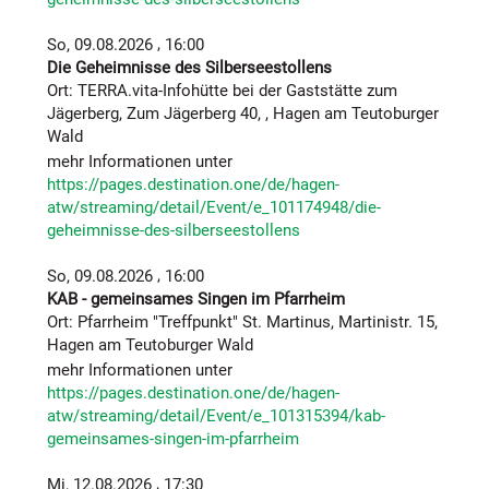
zu machen und ermöglichte bisher ihre Fahrten
,
So, 09.08.2026
16:00
vorwiegend den Bewohnern in den Hagener
Die Geheimnisse des Silberseestollens
Altenheimen und der Tagespflege. In diesem
Ort: TERRA.vita-Infohütte bei der Gaststätte zum
weiterführenden Projekt sah die Gruppe eine
Jägerberg, Zum Jägerberg 40, , Hagen am Teutoburger
Möglichkeit, insbesondere auch bei den älteren
Wald
Hagenern über eine intensive Konfrontation mit der
Historie ihres Heimatortes Erinnerungen und den
mehr Informationen unter
Austausch von Lebensgeschichten untereinander zu
https://pages.destination.one/de/hagen-
fördern.
atw/streaming/detail/Event/e_101174948/die-
geheimnisse-des-silberseestollens
Die Kollegen aus der Nachbarschaft helfen aus
,
So, 09.08.2026
16:00
Dazu hatten die Ehrenamtler keine Kosten und Mühe
KAB - gemeinsames Singen im Pfarrheim
gescheut und zu diesem Termin zusätzlich zu den
Ort: Pfarrheim "Treffpunkt" St. Martinus, Martinistr. 15,
eigenen beiden Rikschas zwei weitere Rikschas von
Hagen am Teutoburger Wald
den befreundeten Kollegen aus der Lengericher
mehr Informationen unter
Rikscha-Gruppe auf einem Anhänger hinzugeholt.
https://pages.destination.one/de/hagen-
Dadurch konnten neben dem Referenten weitere
atw/streaming/detail/Event/e_101315394/kab-
sieben in der Mobilität eingeschränkte Personen
gemeinsames-singen-im-pfarrheim
mitfahren und den Vortrag verfolgen. Da auch einige
kleinere Straßen mit Autoverkehr passiert werden
,
Mi, 12.08.2026
17:30