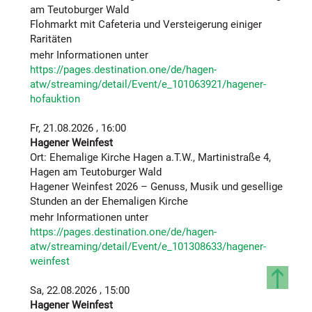
launige Erzählungen ermöglicht. Wenn diese dazu
am Teutoburger Wald
noch teilweise auf Plattdeutsch wiedergegeben
Flohmarkt mit Cafeteria und Versteigerung einiger
werden und überlieferte Witze über kirchliche und
Raritäten
staatliche Obrigkeit dazukommen, löst man bei
mehr Informationen unter
Hagener Senioren ziemlich sicher viel Kopfnicken und
https://pages.destination.one/de/hagen-
ein breites Lächeln aus, das von ähnlichen gehörten
atw/streaming/detail/Event/e_101063921/hagener-
Erzählungen, teilweise sogar eigenen Erlebnissen und
hofauktion
vielleicht auch ein bisschen Stolz über die eigenen
Gene zeugt.
,
Fr, 21.08.2026
16:00
Hagener Weinfest
Wie es weiter geht…
Ort: Ehemalige Kirche Hagen a.T.W., Martinistraße 4,
Hagen am Teutoburger Wald
Nachdem die Rundtour am Startpunkt Pfarrhaus
Hagener Weinfest 2026 – Genuss, Musik und gesellige
wieder endete, zeigten sich die Fahrgäste begeistert
Stunden an der Ehemaligen Kirche
über dieses inklusive Angebot, das ihnen neben den
mehr Informationen unter
vielen interessanten Informationen über Hagen a.T.W.
https://pages.destination.one/de/hagen-
auch eine echte Teilhabe am Dorfleben in Ihrem
atw/streaming/detail/Event/e_101308633/hagener-
Heimatort ermöglichte. Diesem Gefühl konnte sich
weinfest
auch der Referent Rainer Rottmann anschließen, der
sich bereits freut,
an zwei weiteren Terminen in
,
Sa, 22.08.2026
15:00
diesem Jahr – 13. August und 10. September
Hagener Weinfest
2025
sein umfangreiches Wissen über die Historie