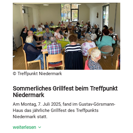
bewertet. Für Hagen a.T.W. betrifft dies das
Schullandheim Mentrup-Hagen, das seine
Außenanlagen mit einem naturnahen Spielbereich
weiterentwickeln möchte.
Die nächste Sitzung der Lokalen Aktionsgruppe in der
Hufeisen-Region findet am 17. November 2025 statt.
Dann stehen wieder 400.000 Euro für Projekte zur
Verfügung. Der nächster Antragsstichtag ist der 20.
Oktober 2025. Weitere Infos:
LEADER-Region
Hufeisen
© Treffpunkt Niedermark
Sommerliches Grillfest beim Treffpunkt
Niedermark
Am Montag, 7. Juli 2025, fand im Gustav-Görsmann-
Haus das jährliche Grillfest des Treffpunkts
Niedermark statt.
weiterlesen