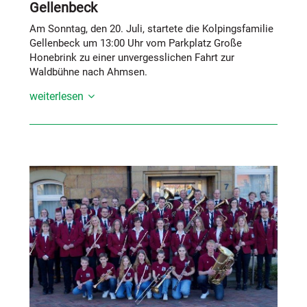
Gellenbeck
Am Sonntag, den 20. Juli, startete die Kolpingsfamilie
Gellenbeck um 13:00 Uhr vom Parkplatz Große
Honebrink zu einer unvergesslichen Fahrt zur
Waldbühne nach Ahmsen.
weiterlesen
Die Reise führte über die bekannten Haltestellen in
Gellenbeck (Kindergarten-Nahkauf), Natrup-Hagen
(Combi), Natrup-Hagen (Mittelweg & Kleiner Markt)
sowie Hasbergen (Osnabrücker Straße).
Nach der erfolgreichen letzten Saison mit „My Fair
Lady“ entführte das Ensemble der Waldbühne Ahmsen
die Besucher in diesem Jahr in das traditionsreiche
Hotel „Im Weissen Rössl“ am Wolfgangsee im
österreichischen Salzkammergut. Frei nach der
Devise „Im Salzkammergut, da kann man gut lustig
sein“ begeisterten die Schauspieler mit ihrem
Singspiel erneut das Publikum auf der ausverkauften
Waldbühne und erreichten auch alle 50 reservierten