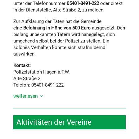
Restabfallbehälter überquillt, sollte ein größerer
unter der Telefonnummer
05401-8491-222
oder direkt
In der zweiten Hälfte der Förderperiode wird es eine
angeschafft werden. Das Bestellen eines neuen
in der Dienststelle, Alte Straße 2, zu melden.
wichtige Änderung geben: Wegebauprojekte wie Rad-
Behälters ist bequem über das AWIGO-Kundenportal
oder multifunktionale Wege werden künftig nicht mehr
Zur Aufklärung der Taten hat die Gemeinde
auf
Abfallwirtschaft im Osnabrücker Land -
gefördert. Die Ausrichtung verlagert sich hin zu
eine
Belohnung in Höhe von 500 Euro
ausgesetzt. Den
AWIGO
möglich. Weitere Unterstützung gibt das
Projekten mit stärkerem sozialen und ökologischen
bislang unbekannten Tätern wird nahegelegt, sich
AWIGO-Service-Center unter 05401/365555.
Fokus. Dabei bleibt die übergreifende Vision klar: die
umgehend selbst bei der Polizei zu stellen. Ein
Region als „ZukunftsRaum Hufeisen“
solches Verhalten könnte sich strafmildernd
weiterzuentwickeln – in all ihren Dimensionen. Das
auswirken.
bedeutet, die räumliche, institutionelle und
menschliche Verflechtung aktiv zu gestalten. „Es geht
Kontakt:
um Netzwerke, Synergien und neue Treffpunkte sowie
Polizeistation Hagen a.T.W.
um Inklusion, Mobilitätslösungen und zukunftsfähige
Alte Straße 2
Strukturen im ländlichen Raum“, betont Dagmar Bahlo
Telefon: 05401-8491-222
die vielfältigen Möglichkeiten im Rahmen der
weiterlesen
LEADER-Förderung. „Unser Anspruch ist es, den
Sozial-, Lebens-, Natur- und Erholungsraum in der
Hufeisen-Region gemeinsam zu stärken – über
Gemeindegrenzen hinweg.“
Aktivitäten der Vereine
In der jüngsten LAG-Sitzung wurden acht Projekte
vorgestellt und ausnahmslos als förderwürdig