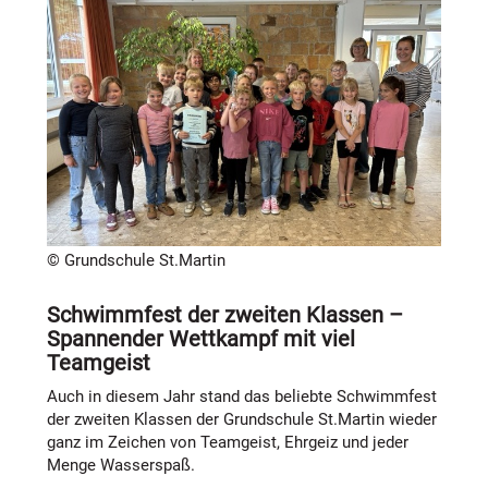
Gesucht werden ehrenamtliche Schulmediatorinnen
Einschränkungen während der Bauphase.
und Schulmediatoren, die Kinder im Schulalltag dabei
unterstützen, Konflikte eigenständig, respektvoll und
lösungsorientiert zu klären.
Gesucht: Engagierte Senior*innen ab 50
Jahren
Sie sind in der nachberuflichen Phase und wünschen
sich eine sinnstiftende, herausfordernde Aufgabe?
Dann bringen Sie vielleicht genau das mit, was wir
suchen:
© Grundschule St.Martin
einen reichhaltigen Wissens- und
Schwimmfest der zweiten Klassen –
Erfahrungsschatz,
Spannender Wettkampf mit viel
Lernbereitschaft und Interesse an Neuem,
Teamgeist
Offenheit und Toleranz gegenüber dem Leben,
Freude an der Begleitung von Kindern,
Auch in diesem Jahr stand das beliebte Schwimmfest
Geduld, Ruhe und Zeit – ein Geschenk und
der zweiten Klassen der Grundschule St.Martin wieder
großer Gewinn für unsere Schulkinder.
ganz im Zeichen von Teamgeist, Ehrgeiz und jeder
Menge Wasserspaß.