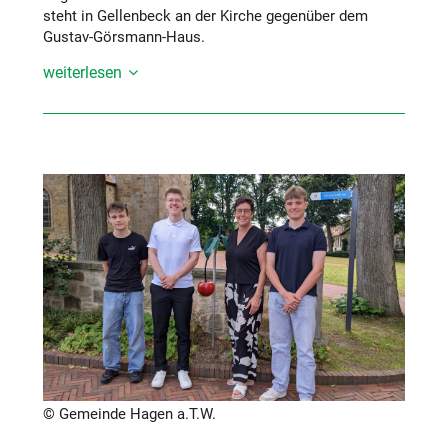
steht in Gellenbeck an der Kirche gegenüber dem
Gustav-Görsmann-Haus.
weiterlesen
An heißen Tagen sind die Brunnen eine willkommene
Erfrischung für alle – ob Spaziergänger*innen, Kinder
oder Radfahrende. Einfach den Knopf auf der
Rückseite drücken und frisches Trinkwasser zapfen!
Die Trinkwasserqualität ist selbstverständlich
gesichert: Die Brunnen spülen sich in regelmäßigen
Abständen selbst, um eine hygienische Wasserabgabe
zu gewährleisten.
Ein kleiner Beitrag mit großer Wirkung – für
Gesundheit, Umwelt und Lebensqualität in unserer
Gemeinde.
© Gemeinde Hagen a.T.W.