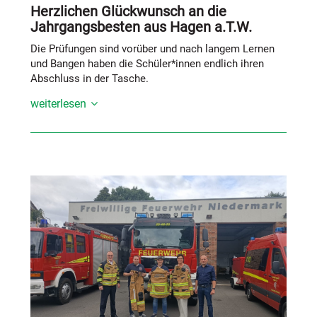
Herzlichen Glückwunsch an die
Jahrgangsbesten aus Hagen a.T.W.
Die Prüfungen sind vorüber und nach langem Lernen
und Bangen haben die Schüler*innen endlich ihren
Abschluss in der Tasche.
weiterlesen
Mit außergewöhnlichem Engagement, Ausdauer und
Fleiß haben sie bewiesen, was möglich ist – und
dabei Spitzenleistungen erzielt.
Unsere Jahrgangsbesten 2025:
Adrian Dittenbär – Oberschule Hagen a.T.W.,
Abschlussnote: 1,4
Leonard Schulte – Gymnasium Oesede,
Abschlussnote: 1,0
Jesper Bücher – Gymnasium Oesede,
Abschlussnote: 1,0