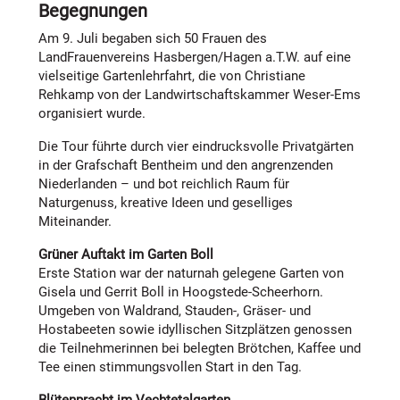
Begegnungen
Save the date!
Am 9. Juli begaben sich 50 Frauen des
Der nächste Treffpunkt Niedermark findet am Montag,
LandFrauenvereins Hasbergen/Hagen a.T.W. auf eine
11. August um 15 Uhr im Gustav-Görsmann-Haus
vielseitige Gartenlehrfahrt, die von Christiane
(GGH) statt. Das Treffpunkt-Team lädt zu einem
Rehkamp von der Landwirtschaftskammer Weser-Ems
geselligen Nachmittag mit Kaffee, Kaltgetränken und
organisiert wurde.
einer Überraschung ein. Der Malteser Hilfsdienst steht
für den Fahrdienst bereit. Anmeldungen nimmt Klaus
Die Tour führte durch vier eindrucksvolle Privatgärten
Glasmeyer, Telefon 05405-7170, entgegen.
in der Grafschaft Bentheim und den angrenzenden
Niederlanden – und bot reichlich Raum für
Naturgenuss, kreative Ideen und geselliges
Miteinander.
Grüner Auftakt im Garten Boll
Erste Station war der naturnah gelegene Garten von
Gisela und Gerrit Boll in Hoogstede-Scheerhorn.
Umgeben von Waldrand, Stauden-, Gräser- und
Hostabeeten sowie idyllischen Sitzplätzen genossen
die Teilnehmerinnen bei belegten Brötchen, Kaffee und
Tee einen stimmungsvollen Start in den Tag.