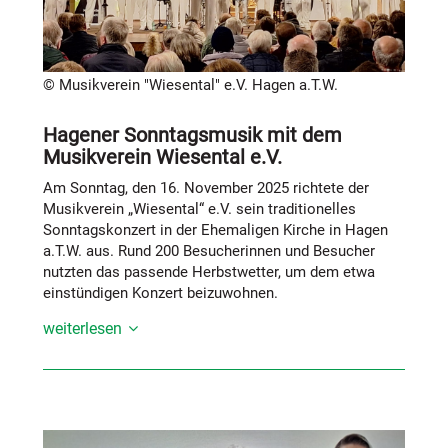
gut angenommen wird.
Darüber hinaus erinnerte Ruth Schulte to Bühne an die
Fördermöglichkeiten des Landkreises für kleinere,
innovative Projekte. Als Beispiel nannte sie die LEGO-
© Musikverein "Wiesental" e.V. Hagen a.T.W.
Tech-Gruppe, die eine Förderung über 500 Euro für
neue Baukästen erhielt.
Hagener Sonntagsmusik mit dem
Musikverein Wiesental e.V.
Der nächste Runde Tisch findet am Montag,
18.05.2026 um 19.00 Uhr statt.
Am Sonntag, den 16. November 2025 richtete der
Musikverein „Wiesental“ e.V. sein traditionelles
Sonntagskonzert in der Ehemaligen Kirche in Hagen
a.T.W. aus. Rund 200 Besucherinnen und Besucher
nutzten das passende Herbstwetter, um dem etwa
einstündigen Konzert beizuwohnen.
weiterlesen
Durch das Programm führte Sabrina Weiss, die das
Publikum mit informativen und charmanten
Moderationen begleitete. Musikalisch stand das
Konzert unter der Leitung von Martin Grba. Die 20
Musikerinnen und Musiker überzeugten mit Können