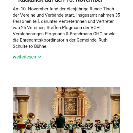
Nachmittag abrundete.
Am 10. November fand der diesjährige Runde Tisch
der Vereine und Verbände statt. Insgesamt nahmen 35
Personen teil, darunter Vertreterinnen und Vertreter
von 25 Vereinen, Steffen Plogmann der VGH
Versicherungen Plogmann & Brandmann OHG sowie
die Ehrenamtskoordinatorin der Gemeinde, Ruth
Schulte to Bühne.
weiterlesen
Nach einer kurzen Begrüßung durch Ruth Schulte to
Bühne übernahm Steffen Plogmann mit einem
informativen Vortrag zum Versicherungsschutz im
Ehrenamt. Seine Präsentation fand großes Interesse
und die Teilnehmenden nutzten die Gelegenheit
gezielte Fragen zu stellen.
Im weiteren Verlauf stellte Ruth Schulte to Bühne die
aktuellen Themen der Gemeinde vor. Christine Koch
berichtete dabei über die erfreuliche Entwicklung des
Cafés im St. Joachim, das seit seiner Eröffnung sehr