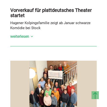
Vorverkauf für plattdeutsches Theater
startet
Hagener Kolpingsfamilie zeigt ab Januar schwarze
Komödie bei Stock
weiterlesen
Liebhaber schwarzen Humors werden Anfang
kommenden Jahres definitiv auf ihre Kosten kommen,
wenn die plattdeutsche Theatergruppe der
Kolpingsfamilie St. Martinus Hagen a.T.W. die
Komödie „Chaos in’t Bestattungshuus“ aufführen wird.
Das dreiaktige Stück von Winnie Abel handelt von
dem Bestatterehepaar Speck, das sich aufgrund seiner
finanziellen Misslage auf einen unmoralischen Deal
einlässt, als ein reicher Fabrikant seinen Tod
vortäuschen und seine Beerdigung inszenieren lassen
möchte. Als dann auch noch dessen verbitterte Frau,
sein unterwürfiger Assistent und sogar eine geheime
Liebschaft auftauchen, muss die Familie Speck sich