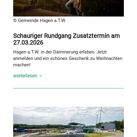
Die nachstehenden Kurse sind bereits ausgebucht und
finden wie folgt statt:
© Gemeinde Hagen a.T.W.
Standort Kirschvilla (Zum Jägerberg 6)
Schauriger Rundgang Zusatztermin am
Kurs 1 (1 ½ bis 3 Jahre): freitags | 15:15 Uhr –
27.03.2026
16:15 Uhr | 60 Min. | Dozentin: Joline Brand
Hagen a.T.W. in der Dämmerung erleben. Jetzt
(Kurs ist voll belegt)
anmelden und ein schönes Geschenk zu Weihnachten
Kurs 2 (1 ½ bis 3 Jahre): freitags | 16:15 Uhr –
machen!
17:15 Uhr | 60 Min. | Dozentin: Joline
Brand (Kurs ist voll belegt)
weiterlesen
Standort Grundschule Gellenbeck (Görsmannstr. 16)
Im Hagener Ortskern ging es nicht immer mit rechten
Dingen zu! Von merkwürdigen Geschichten aus
Kurs 3 (1 ½ bis 3 Jahre): freitags | 09:15 Uhr –
uralten Zeiten weiß er zu berichten, der Erzählgeist
10:15 Uhr | 60 Min. | Dozentin: Claudia
aus Hagen a.T.W.
Otten (Kurs ist voll belegt)
Aufgrund der hohen Nachfrage wird es im März 2026
Kurs 4 (7 bis 15 Monate): freitags | 10:30 Uhr –
einen weiteren Termin für den schaurigen Rundgang
11:15 Uhr | 45 Min. | Dozentin: Claudia
geben.
Otten (Kurs ist voll belegt)
Am Freitag, 27.03.2026 in der Zeit von 19.00 Uhr bis